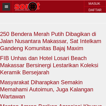
MASUK
DAFTAR
HOME
BERITA SOROT
250 Bendera Merah Putih Dibagikan di
Sorot Makassar
Jalan Nusantara Makassar, Sat Intelkam
Sorot Sulsel
Gandeng Komunitas Bajaj Maxim
Sorot Regional
FIB Unhas dan Hotel Losari Beach
Makassar Bersinergi Lestarikan Koleksi
Sorot Nasional
Keramik Bersejarah
Sorot Internasional
Masyarakat Diharapkan Semakin
POLITIK
Memahami Autoimun, Juga Kalangan
Wartawan
EKONOMI