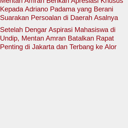
Mentan Amran Berikan Apresiasi Khusus
HUKUM & KRIMINAL
Kepada Adriano Padama yang Berani
TNI & POLRI
Suarakan Persoalan di Daerah Asalnya
CONTACT US
Setelah Dengar Aspirasi Mahasiswa di
Undip, Mentan Amran Batalkan Rapat
Penting di Jakarta dan Terbang ke Alor