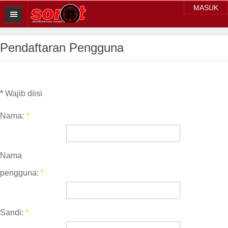
MASUK
HOME
Pendaftaran Pengguna
BERITA SOROT
Sorot Makassar
*
Wajib diisi
Sorot Sulsel
Nama:
*
Sorot Regional
Sorot Nasional
Nama
Sorot Internasional
pengguna:
*
POLITIK
EKONOMI
Sandi:
*