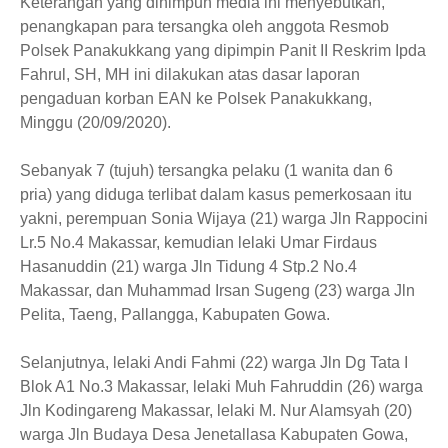
Keterangan yang dihimpun media ini menyebutkan,
penangkapan para tersangka oleh anggota Resmob
Polsek Panakukkang yang dipimpin Panit II Reskrim Ipda
Fahrul, SH, MH ini dilakukan atas dasar laporan
pengaduan korban EAN ke Polsek Panakukkang,
Minggu (20/09/2020).
Sebanyak 7 (tujuh) tersangka pelaku (1 wanita dan 6
pria) yang diduga terlibat dalam kasus pemerkosaan itu
yakni, perempuan Sonia Wijaya (21) warga Jln Rappocini
Lr.5 No.4 Makassar, kemudian lelaki Umar Firdaus
Hasanuddin (21) warga Jln Tidung 4 Stp.2 No.4
Makassar, dan Muhammad Irsan Sugeng (23) warga Jln
Pelita, Taeng, Pallangga, Kabupaten Gowa.
Selanjutnya, lelaki Andi Fahmi (22) warga Jln Dg Tata I
Blok A1 No.3 Makassar, lelaki Muh Fahruddin (26) warga
Jln Kodingareng Makassar, lelaki M. Nur Alamsyah (20)
warga Jln Budaya Desa Jenetallasa Kabupaten Gowa,