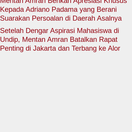
Mentan Amran Berikan Apresiasi Khusus
HUKUM & KRIMINAL
Kepada Adriano Padama yang Berani
TNI & POLRI
Suarakan Persoalan di Daerah Asalnya
CONTACT US
Setelah Dengar Aspirasi Mahasiswa di
Undip, Mentan Amran Batalkan Rapat
Penting di Jakarta dan Terbang ke Alor