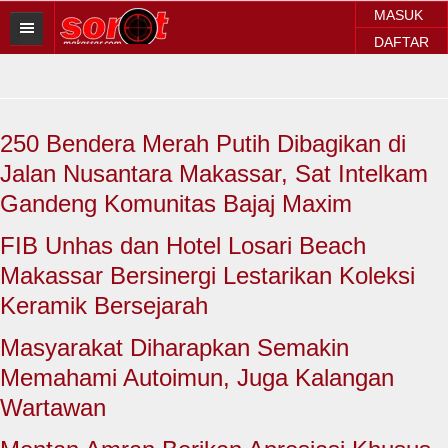
MASUK
DAFTAR
HOME
BERITA SOROT
250 Bendera Merah Putih Dibagikan di
Sorot Makassar
Jalan Nusantara Makassar, Sat Intelkam
Sorot Sulsel
Gandeng Komunitas Bajaj Maxim
Sorot Regional
FIB Unhas dan Hotel Losari Beach
Makassar Bersinergi Lestarikan Koleksi
Sorot Nasional
Keramik Bersejarah
Sorot Internasional
Masyarakat Diharapkan Semakin
POLITIK
Memahami Autoimun, Juga Kalangan
Wartawan
EKONOMI