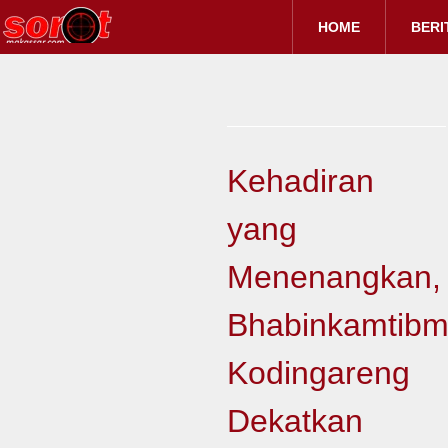
HOME
BERI
Kehadiran
yang
Menenangkan,
Bhabinkamtib
Kodingareng
Dekatkan