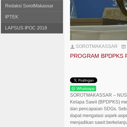
Redaksi SorotMakassar
IPTEK
LAPSUS IPOC 2018
SOROTMAKASSAR
PROGRAM BPDPKS 
Whatsapp
SOROTMAKASSAR -- NUSA DU
Kelapa Sawit (BPDPKS) meny
dan pencapaian SDGs. Seb
dapat mengatasi aspek-asp
menjadikan sawit berkelanju