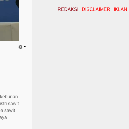
REDAKSI
|
DISCLAIMER
|
IKLAN
rkebunan
tri sawit
pa sawit
paya