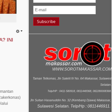
l
? INI
WWW.SOROTMAKASSAR.COM
Taman Telkomas, Jln Satelit IV No. 64 Makassar, Sulawesi
Selatan.
limantan
Telp/HP : 0411-580918, 0811448368, 082280008368.
Rakerkonas)
Jln Sultan Hasanuddin No. 32 (Kembang Djawa) Makassar,
lalui
Sulawesi Selatan. Telp/Hp : 0811446911.