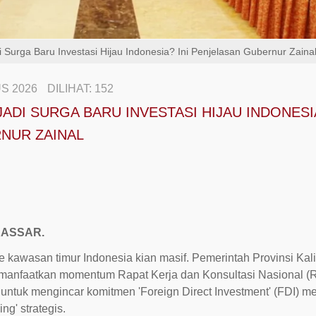
 Surga Baru Investasi Hijau Indonesia? Ini Penjelasan Gubernur Zaina
S 2026
DILIHAT:
152
ADI SURGA BARU INVESTASI HIJAU INDONESIA
NUR ZAINAL
ASSAR.
e kawasan timur Indonesia kian masif. Pemerintah Provinsi Ka
emanfaatkan momentum Rapat Kerja dan Konsultasi Nasional (
uk mengincar komitmen 'Foreign Direct Investment' (FDI) me
g' strategis.