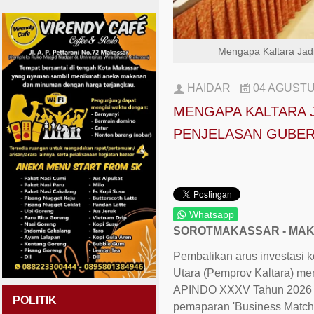
Mengapa Kaltara Jadi
HAIDAR
04 AGUSTU
MENGAPA KALTARA J
PENJELASAN GUBER
Whatsapp
SOROTMAKASSAR - MAK
Pembalikan arus investasi k
Utara (Pemprov Kaltara) m
APINDO XXXV Tahun 2026 unt
POLITIK
pemaparan 'Business Matchin