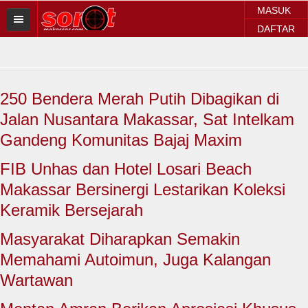
MASUK
DAFTAR
HOME
BERITA SOROT
250 Bendera Merah Putih Dibagikan di
Sorot Makassar
Jalan Nusantara Makassar, Sat Intelkam
Sorot Sulsel
Gandeng Komunitas Bajaj Maxim
Sorot Regional
FIB Unhas dan Hotel Losari Beach
Makassar Bersinergi Lestarikan Koleksi
Sorot Nasional
Keramik Bersejarah
Sorot Internasional
Masyarakat Diharapkan Semakin
POLITIK
Memahami Autoimun, Juga Kalangan
Wartawan
EKONOMI