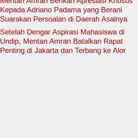
Mentan Amran Berikan Apresiasi Khusus
HUKUM & KRIMINAL
Kepada Adriano Padama yang Berani
TNI & POLRI
Suarakan Persoalan di Daerah Asalnya
CONTACT US
Setelah Dengar Aspirasi Mahasiswa di
Undip, Mentan Amran Batalkan Rapat
Penting di Jakarta dan Terbang ke Alor