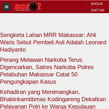
MASUK
DAFTAR
HOME
BERITA SOROT
Sengketa Lahan MRR Makassar: Ahli
Sorot Makassar
Waris Sebut Pembeli Asli Adalah Leonard
Sorot Sulsel
Hadiyanto
Sorot Regional
Perang Melawan Narkoba Terus
Digencarkan, Satres Narkoba Polres
Sorot Nasional
Pelabuhan Makassar Catat 50
Sorot Internasional
Pengungkapan Kasus
POLITIK
Kehadiran yang Menenangkan,
Bhabinkamtibmas Kodingareng Dekatkan
EKONOMI
Pelayanan Polri ke Warga Kepulauan