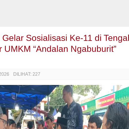
elar Sosialisasi Ke-11 di Tenga
r UMKM “Andalan Ngabuburit”
2026
DILIHAT:
227