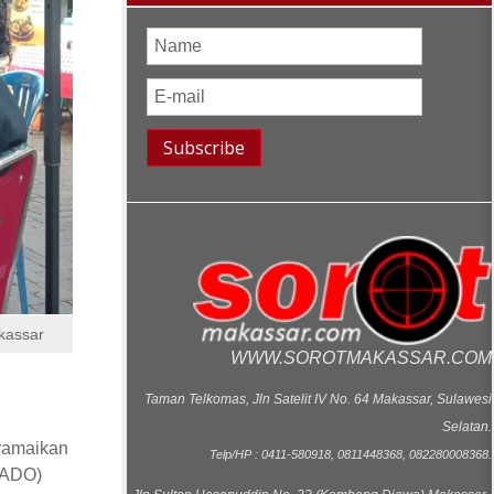
kassar
WWW.SOROTMAKASSAR.COM
Taman Telkomas, Jln Satelit IV No. 64 Makassar, Sulawesi
Selatan.
ramaikan
Telp/HP : 0411-580918, 0811448368, 082280008368.
RADO)