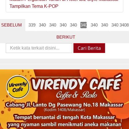
Tampilkan Tema K-POP
SEBELUM
3399
3400
3401
3402
3403
3404
3405
3406
3407
3408
BERIKUT
Cari
Cari Berita
Berita::