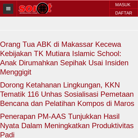
MASUK
DAFTAR
HOME
BERITA SOROT
Orang Tua ABK di Makassar Kecewa
Sorot Makassar
Kebijakan TK Mutiara Islamic School:
Sorot Sulsel
Anak Dirumahkan Sepihak Usai Insiden
Menggigit
Sorot Regional
Dorong Ketahanan Lingkungan, KKN
Sorot Nasional
Tematik 116 Unhas Sosialisasi Pemetaan
Sorot Internasional
Bencana dan Pelatihan Kompos di Maros
POLITIK
Penerapan PM-AAS Tunjukkan Hasil
Nyata Dalam Meningkatkan Produktivitas
EKONOMI
Padi