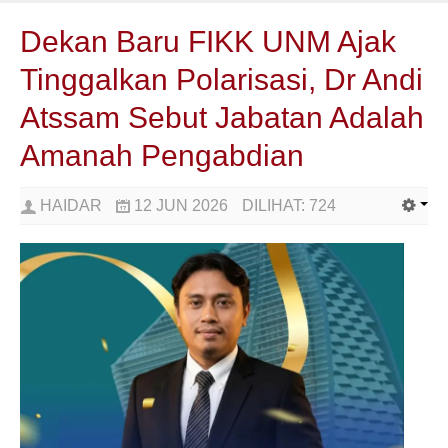
Dekan Baru FIKK UNM Ajak
Tinggalkan Polarisasi, Dr Andi
Atssam Sebut Jabatan Adalah
Amanah Pengabdian
HAIDAR
12 JUN 2026
DILIHAT:
724