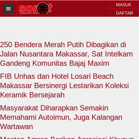
MASUK
DAFTAR
HOME
BERITA SOROT
250 Bendera Merah Putih Dibagikan di
Sorot Makassar
Jalan Nusantara Makassar, Sat Intelkam
Sorot Sulsel
Gandeng Komunitas Bajaj Maxim
Sorot Regional
FIB Unhas dan Hotel Losari Beach
Makassar Bersinergi Lestarikan Koleksi
Sorot Nasional
Keramik Bersejarah
Sorot Internasional
Masyarakat Diharapkan Semakin
POLITIK
Memahami Autoimun, Juga Kalangan
Wartawan
EKONOMI