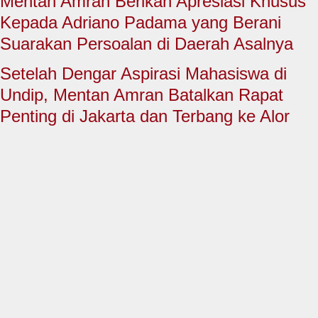
Mentan Amran Berikan Apresiasi Khusus
HUKUM & KRIMINAL
Kepada Adriano Padama yang Berani
TNI & POLRI
Suarakan Persoalan di Daerah Asalnya
CONTACT US
Setelah Dengar Aspirasi Mahasiswa di
Undip, Mentan Amran Batalkan Rapat
Penting di Jakarta dan Terbang ke Alor