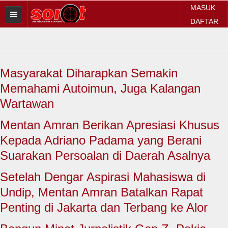
MASUK
DAFTAR
HOME
BERITA SOROT
Masyarakat Diharapkan Semakin
Sorot Makassar
Memahami Autoimun, Juga Kalangan
Sorot Sulsel
Wartawan
Sorot Regional
Mentan Amran Berikan Apresiasi Khusus
Kepada Adriano Padama yang Berani
Sorot Nasional
Suarakan Persoalan di Daerah Asalnya
Sorot Internasional
Setelah Dengar Aspirasi Mahasiswa di
POLITIK
Undip, Mentan Amran Batalkan Rapat
Penting di Jakarta dan Terbang ke Alor
EKONOMI