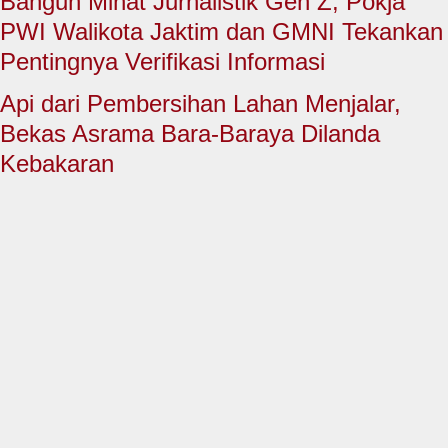
Bangun Minat Jurnalistik Gen Z, Pokja
HUKUM & KRIMINAL
PWI Walikota Jaktim dan GMNI Tekankan
TNI & POLRI
Pentingnya Verifikasi Informasi
CONTACT US
Api dari Pembersihan Lahan Menjalar,
Bekas Asrama Bara-Baraya Dilanda
Kebakaran