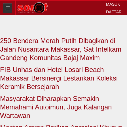
MASUK
DAFTAR
HOME
BERITA SOROT
250 Bendera Merah Putih Dibagikan di
Sorot Makassar
Jalan Nusantara Makassar, Sat Intelkam
Sorot Sulsel
Gandeng Komunitas Bajaj Maxim
Sorot Regional
FIB Unhas dan Hotel Losari Beach
Makassar Bersinergi Lestarikan Koleksi
Sorot Nasional
Keramik Bersejarah
Sorot Internasional
Masyarakat Diharapkan Semakin
POLITIK
Memahami Autoimun, Juga Kalangan
Wartawan
EKONOMI