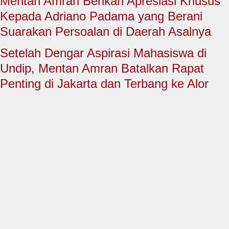
Mentan Amran Berikan Apresiasi Khusus
HUKUM & KRIMINAL
Kepada Adriano Padama yang Berani
TNI & POLRI
Suarakan Persoalan di Daerah Asalnya
CONTACT US
Setelah Dengar Aspirasi Mahasiswa di
Undip, Mentan Amran Batalkan Rapat
Penting di Jakarta dan Terbang ke Alor