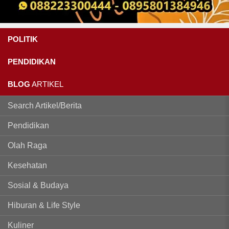
POLITIK
PENDIDIKAN
BLOG
ARTIKEL
Search Artikel/Berita
Pendidikan
Olah Raga
Kesehatan
Sosial & Budaya
Hiburan & Life Style
Kuliner