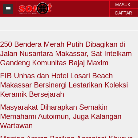
MASUK
DAFTAR
HOME
BERITA SOROT
250 Bendera Merah Putih Dibagikan di
Sorot Makassar
Jalan Nusantara Makassar, Sat Intelkam
Sorot Sulsel
Gandeng Komunitas Bajaj Maxim
Sorot Regional
FIB Unhas dan Hotel Losari Beach
Makassar Bersinergi Lestarikan Koleksi
Sorot Nasional
Keramik Bersejarah
Sorot Internasional
Masyarakat Diharapkan Semakin
POLITIK
Memahami Autoimun, Juga Kalangan
Wartawan
EKONOMI