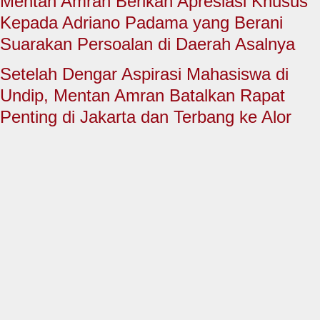
Mentan Amran Berikan Apresiasi Khusus
HUKUM & KRIMINAL
Kepada Adriano Padama yang Berani
TNI & POLRI
Suarakan Persoalan di Daerah Asalnya
CONTACT US
Setelah Dengar Aspirasi Mahasiswa di
Undip, Mentan Amran Batalkan Rapat
Penting di Jakarta dan Terbang ke Alor