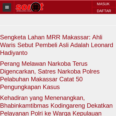
MASUK
DAFTAR
HOME
BERITA SOROT
Sengketa Lahan MRR Makassar: Ahli
Sorot Makassar
Waris Sebut Pembeli Asli Adalah Leonard
Sorot Sulsel
Hadiyanto
Sorot Regional
Perang Melawan Narkoba Terus
Digencarkan, Satres Narkoba Polres
Sorot Nasional
Pelabuhan Makassar Catat 50
Sorot Internasional
Pengungkapan Kasus
POLITIK
Kehadiran yang Menenangkan,
Bhabinkamtibmas Kodingareng Dekatkan
EKONOMI
Pelayanan Polri ke Warga Kepulauan