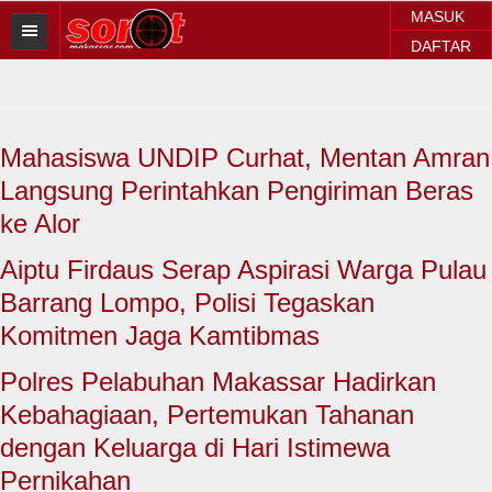
MASUK
DAFTAR
HOME
BERITA SOROT
Mahasiswa UNDIP Curhat, Mentan Amran
Sorot Makassar
Langsung Perintahkan Pengiriman Beras
Sorot Sulsel
ke Alor
Sorot Regional
Aiptu Firdaus Serap Aspirasi Warga Pulau
Barrang Lompo, Polisi Tegaskan
Sorot Nasional
Komitmen Jaga Kamtibmas
Sorot Internasional
Polres Pelabuhan Makassar Hadirkan
POLITIK
Kebahagiaan, Pertemukan Tahanan
dengan Keluarga di Hari Istimewa
EKONOMI
Pernikahan