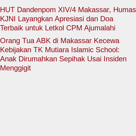
HUKUM & KRIMINAL
HUT Dandenpom XIV/4 Makassar, Humas
TNI & POLRI
KJNI Layangkan Apresiasi dan Doa
Terbaik untuk Letkol CPM Ajumalahi
CONTACT US
Orang Tua ABK di Makassar Kecewa
Kebijakan TK Mutiara Islamic School:
Anak Dirumahkan Sepihak Usai Insiden
Menggigit