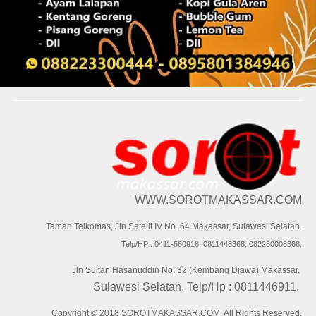
WWW.SOROTMAKASSAR.COM
Taman Telkomas, Jln Satelit IV No. 64 Makassar, Sulawesi Selatan.
Telp/HP : 0411-580918, 0811448368, 082280008368.
Jln Sultan Hasanuddin No. 32 (Kembang Djawa) Makassar,
Sulawesi Selatan. Telp/Hp : 0811446911.
Copyright © 2018 SOROTMAKASSAR.COM. All Rights Reserved.