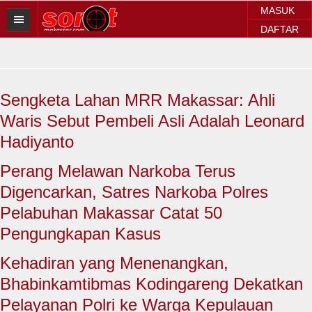
MASUK
DAFTAR
HOME
BERITA SOROT
Sengketa Lahan MRR Makassar: Ahli
Sorot Makassar
Waris Sebut Pembeli Asli Adalah Leonard
Sorot Sulsel
Hadiyanto
Sorot Regional
Perang Melawan Narkoba Terus
Digencarkan, Satres Narkoba Polres
Sorot Nasional
Pelabuhan Makassar Catat 50
Sorot Internasional
Pengungkapan Kasus
POLITIK
Kehadiran yang Menenangkan,
Bhabinkamtibmas Kodingareng Dekatkan
EKONOMI
Pelayanan Polri ke Warga Kepulauan