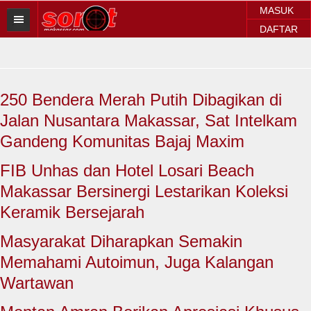
MASUK
DAFTAR
HOME
BERITA SOROT
250 Bendera Merah Putih Dibagikan di
Sorot Makassar
Jalan Nusantara Makassar, Sat Intelkam
Sorot Sulsel
Gandeng Komunitas Bajaj Maxim
Sorot Regional
FIB Unhas dan Hotel Losari Beach
Makassar Bersinergi Lestarikan Koleksi
Sorot Nasional
Keramik Bersejarah
Sorot Internasional
Masyarakat Diharapkan Semakin
POLITIK
Memahami Autoimun, Juga Kalangan
Wartawan
EKONOMI