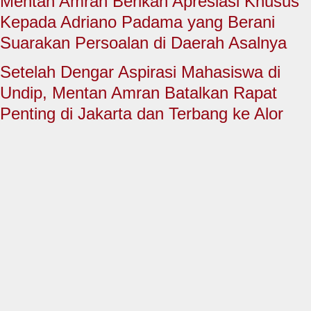
Mentan Amran Berikan Apresiasi Khusus
HUKUM & KRIMINAL
Kepada Adriano Padama yang Berani
TNI & POLRI
Suarakan Persoalan di Daerah Asalnya
CONTACT US
Setelah Dengar Aspirasi Mahasiswa di
Undip, Mentan Amran Batalkan Rapat
Penting di Jakarta dan Terbang ke Alor