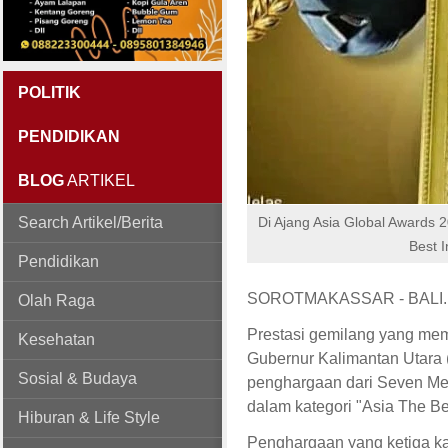
POLITIK
PENDIDIKAN
BLOG
ARTIKEL
Search Artikel/Berita
Di Ajang Asia Global Awards 
Best 
Pendidikan
SOROTMAKASSAR - BALI.
Olah Raga
Prestasi gemilang yang mem
Kesehatan
Gubernur Kalimantan Utara 
Sosial & Budaya
penghargaan dari Seven Med
dalam kategori "Asia The Be
Hiburan & Life Style
Penghargaan yang ketiga kal