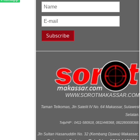
WWW.SOROTMAKASSAR.COM
Taman Telkomas, Jln Satelit IV No. 64 Makassar, Sulawesi
Selatan.
Telp/HP : 0411-580918, 0811448368, 082280008368.
Jln Sultan Hasanuddin No. 32 (Kembang Djawa) Makassar,