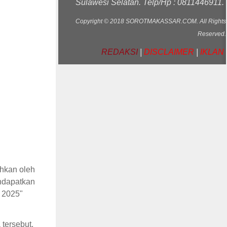
Sulawesi Selatan. Telp/Hp : 0811446911.
Copyright © 2018 SOROTMAKASSAR.COM. All Rights
Reserved.
REDAKSI
|
DISCLAIMER
|
IKLAN
hkan oleh
endapatkan
 2025"
tersebut,