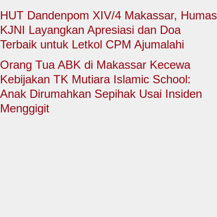
HUKUM & KRIMINAL
HUT Dandenpom XIV/4 Makassar, Humas
TNI & POLRI
KJNI Layangkan Apresiasi dan Doa
Terbaik untuk Letkol CPM Ajumalahi
CONTACT US
Orang Tua ABK di Makassar Kecewa
Kebijakan TK Mutiara Islamic School:
Anak Dirumahkan Sepihak Usai Insiden
Menggigit