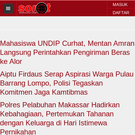
MASUK
DAFTAR
HOME
BERITA SOROT
Mahasiswa UNDIP Curhat, Mentan Amran
Sorot Makassar
Langsung Perintahkan Pengiriman Beras
Sorot Sulsel
ke Alor
Sorot Regional
Aiptu Firdaus Serap Aspirasi Warga Pulau
Barrang Lompo, Polisi Tegaskan
Sorot Nasional
Komitmen Jaga Kamtibmas
Sorot Internasional
Polres Pelabuhan Makassar Hadirkan
POLITIK
Kebahagiaan, Pertemukan Tahanan
dengan Keluarga di Hari Istimewa
EKONOMI
Pernikahan