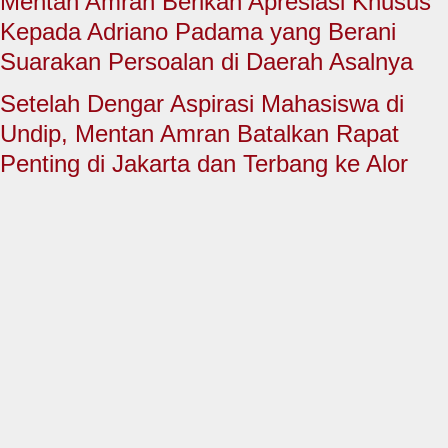
Mentan Amran Berikan Apresiasi Khusus
HUKUM & KRIMINAL
Kepada Adriano Padama yang Berani
TNI & POLRI
Suarakan Persoalan di Daerah Asalnya
CONTACT US
Setelah Dengar Aspirasi Mahasiswa di
Undip, Mentan Amran Batalkan Rapat
Penting di Jakarta dan Terbang ke Alor