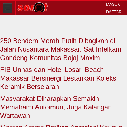
MASUK
DAFTAR
HOME
BERITA SOROT
250 Bendera Merah Putih Dibagikan di
Sorot Makassar
Jalan Nusantara Makassar, Sat Intelkam
Sorot Sulsel
Gandeng Komunitas Bajaj Maxim
Sorot Regional
FIB Unhas dan Hotel Losari Beach
Makassar Bersinergi Lestarikan Koleksi
Sorot Nasional
Keramik Bersejarah
Sorot Internasional
Masyarakat Diharapkan Semakin
POLITIK
Memahami Autoimun, Juga Kalangan
Wartawan
EKONOMI