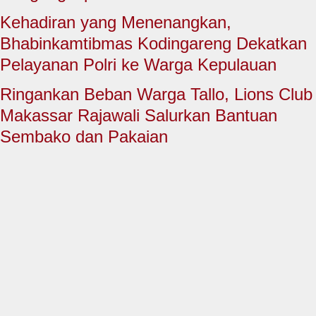
HUKUM & KRIMINAL
Kehadiran yang Menenangkan,
TNI & POLRI
Bhabinkamtibmas Kodingareng Dekatkan
Pelayanan Polri ke Warga Kepulauan
CONTACT US
Ringankan Beban Warga Tallo, Lions Club
Makassar Rajawali Salurkan Bantuan
Sembako dan Pakaian