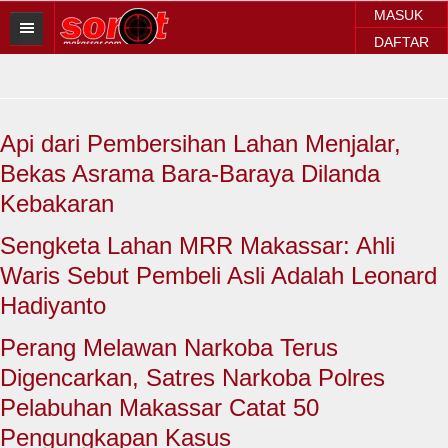
MASUK
DAFTAR
HOME
BERITA SOROT
Api dari Pembersihan Lahan Menjalar,
Sorot Makassar
Bekas Asrama Bara-Baraya Dilanda
Sorot Sulsel
Kebakaran
Sorot Regional
Sengketa Lahan MRR Makassar: Ahli
Waris Sebut Pembeli Asli Adalah Leonard
Sorot Nasional
Hadiyanto
Sorot Internasional
Perang Melawan Narkoba Terus
POLITIK
Digencarkan, Satres Narkoba Polres
Pelabuhan Makassar Catat 50
EKONOMI
Pengungkapan Kasus