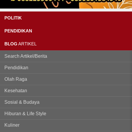
POLITIK
PENDIDIKAN
BLOG
ARTIKEL
Search Artikel/Berita
Pendidikan
Olah Raga
Kesehatan
Sosial & Budaya
Hiburan & Life Style
Kuliner