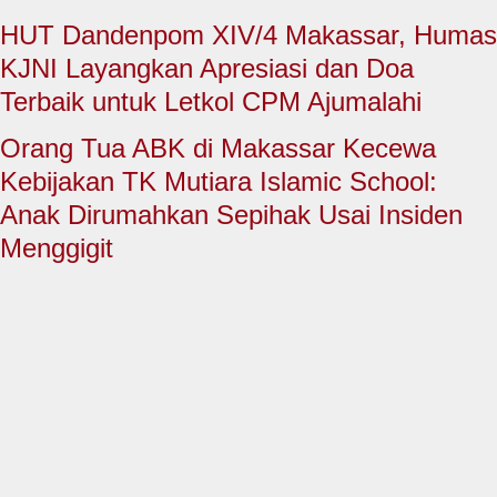
HUKUM & KRIMINAL
HUT Dandenpom XIV/4 Makassar, Humas
TNI & POLRI
KJNI Layangkan Apresiasi dan Doa
Terbaik untuk Letkol CPM Ajumalahi
CONTACT US
Orang Tua ABK di Makassar Kecewa
Kebijakan TK Mutiara Islamic School:
Anak Dirumahkan Sepihak Usai Insiden
Menggigit