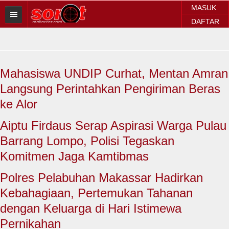
MASUK
DAFTAR
HOME
BERITA SOROT
Mahasiswa UNDIP Curhat, Mentan Amran
Sorot Makassar
Langsung Perintahkan Pengiriman Beras
Sorot Sulsel
ke Alor
Sorot Regional
Aiptu Firdaus Serap Aspirasi Warga Pulau
Barrang Lompo, Polisi Tegaskan
Sorot Nasional
Komitmen Jaga Kamtibmas
Sorot Internasional
Polres Pelabuhan Makassar Hadirkan
POLITIK
Kebahagiaan, Pertemukan Tahanan
dengan Keluarga di Hari Istimewa
EKONOMI
Pernikahan