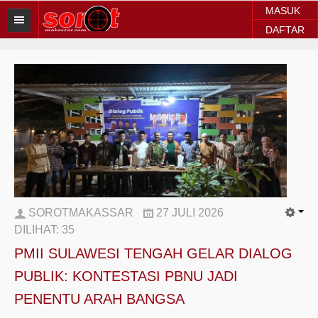
MASUK
DAFTAR
HOME
BERITA SOROT
Sorot Makassar
Sorot Sulsel
Sorot Regional
Sorot Nasional
SOROTMAKASSAR
27 JULI 2026
Sorot Internasional
DILIHAT:
35
PMII SULAWESI TENGAH GELAR DIALOG
POLITIK
PUBLIK: KONTESTASI PBNU JADI
EKONOMI
PENENTU ARAH BANGSA