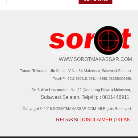
Berita::
WWW.SOROTMAKASSAR.COM
Taman Telkomas, Jln Satelit IV No. 64 Makassar, Sulawesi Selatan.
Telp/HP : 0411-580918, 0811448368, 082280008368.
Jln Sultan Hasanuddin No. 32 (Kembang Djawa) Makassar,
Sulawesi Selatan. Telp/Hp : 0811446911.
Copyright © 2018 SOROTMAKASSAR.COM. All Rights Reserved.
REDAKSI
|
DISCLAIMER
|
IKLAN