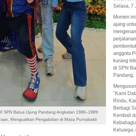
Selasa, 7 
Momen ini
ajang untu
mengenan
perjalana
pembentuk
anggota Po
kurang leb
di SPN Ba
Pandang.
Mengusun
"Kami Dat
Rindu, Ka
Berbagi S
VII SPN Batua Ujung Pandang Angkatan 1988–1989:
Kembali d
raan, Menguatkan Pengabdian di Masa Purnabakti
Kebahagi
Keluarga,