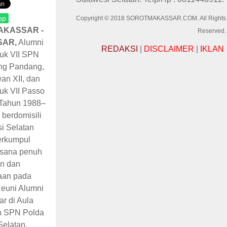
pp
Copyright © 2018 SOROTMAKASSAR.COM. All Rights
KASSAR -
Reserved.
SAR,
Alumni
REDAKSI
|
DISCLAIMER
|
IKLAN
uk VII SPN
ng Pandang,
an XII, dan
uk VII Passo
Tahun 1988–
berdomisili
i Selatan
erkumpul
sana penuh
n dan
aan pada
Reuni Alumni
ar di Aula
h SPN Polda
Selatan,