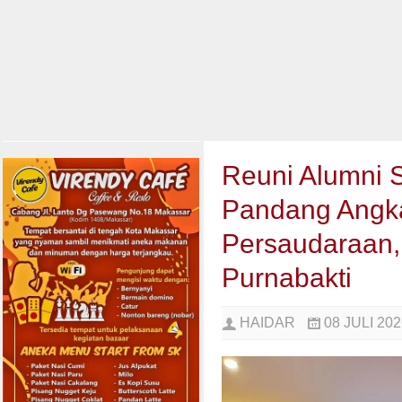
Reuni Alumni 
Pandang Angka
Persaudaraan,
Purnabakti
HAIDAR
08 JULI 202