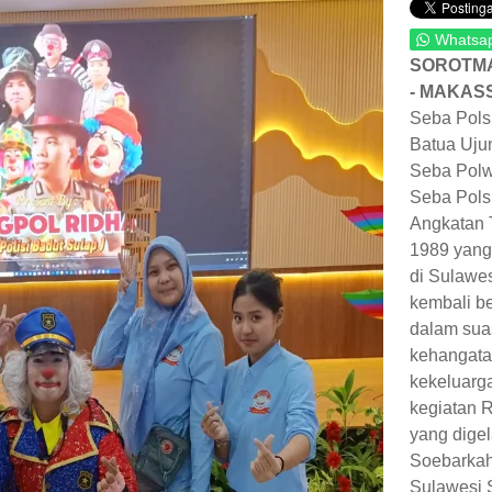
Whatsa
SOROTMA
- MAKAS
Seba Pols
Batua Uju
Seba Polw
Seba Pols
Angkatan 
1989 yang 
di Sulawes
kembali b
dalam sua
kehangata
kekeluarg
kegiatan 
yang digel
Soebarka
Sulawesi 