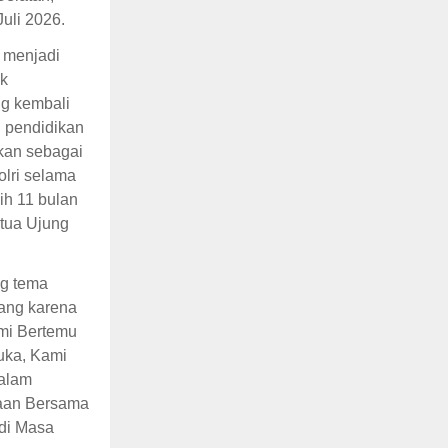
Juli 2026.
 menjadi
k
g kembali
n pendidikan
an sebagai
lri selama
ih 11 bulan
tua Ujung
g tema
ang karena
mi Bertemu
uka, Kami
alam
aan Bersama
 di Masa