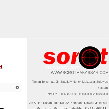
i
a
WWW.SOROTMAKASSAR.COM
Taman Telkomas, Jln Satelit IV No. 64 Makassar, Sulawesi
Selatan.
Telp/HP : 0411-580918, 0811448368, 082280008368.
Jln Sultan Hasanuddin No. 32 (Kembang Djawa) Makassar,
Sulawesi Selatan. Telp/Hp : 0811446911.